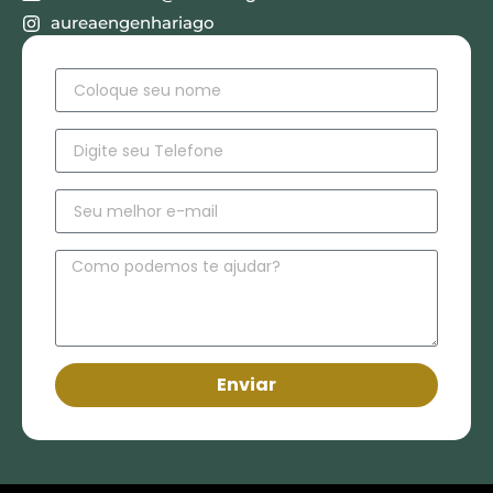
aureaengenhariago
Enviar