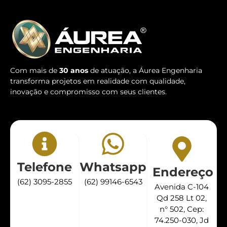
Com mais de
30 anos
de atuação, a Áurea Engenharia
transforma projetos em realidade com qualidade,
inovação e compromisso com seus clientes.
Telefone
Whatsapp
Endereço
(62) 3095-2855
(62) 99146-6543
Avenida C-104
Qd 258 Lt 02,
n° 502, Cep:
74.250-030, Jd