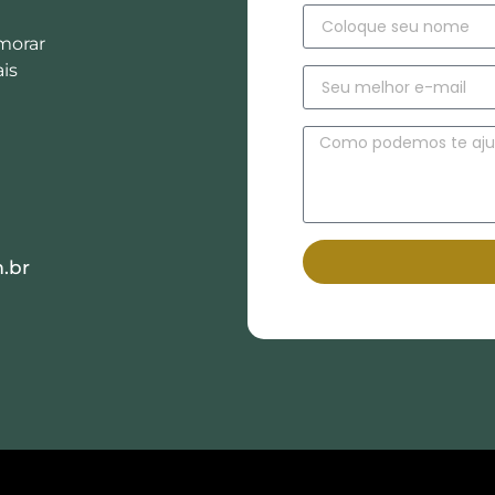
morar
is
.br