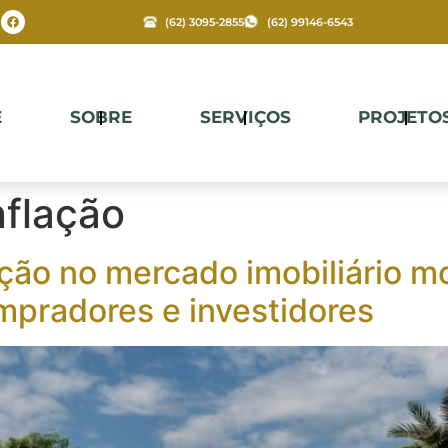
(62) 3095-2855
(62) 99146-6543
E
SOBRE
SERVIÇOS
PROJETO
nflação
ação no mercado imobiliário 
pradores e investidores