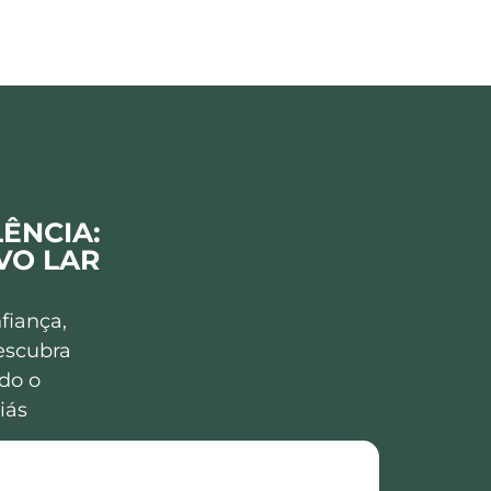
ÊNCIA:
VO LAR
fiança,
descubra
do o
iás